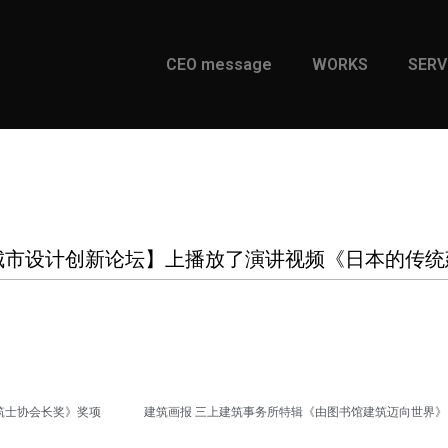
CEO message
WORKS
SERV
西安城市设计创新论坛】上播放了演讲视频《日本的传
筑士协会长奖》奖项
建筑画报 三上建筑事务所特辑《由图书馆建筑迈向世界》