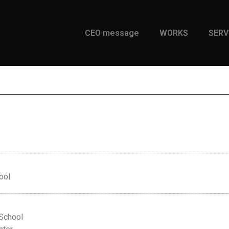
CEO message
WORKS
SERV
ool
School