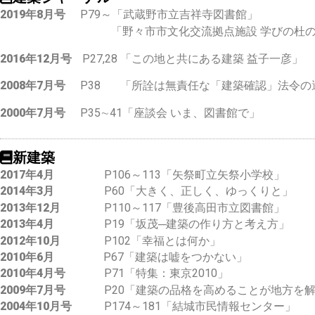
2019年8月号
P79～「武蔵野市立吉祥寺図書館」
「野々市市文化交流拠点施設 学びの杜の
2016年12月号
P27,28 「この地と共にある建築 益子一彦」
2008年7月号
P38 「所詮は無責任な「建築確認」法令の
2000年7月号
P35∼41「座談会 いま、図書館で」
新建築
2017年4月
P106～113「矢祭町立矢祭小学校」
2014年3月
P60「大きく、正しく、ゆっくりと」
2013年12月
P110～117「豊後高田市立図書館」
2013年4月
P19「坂茂─建築の作り方と考え方」
2012年10月
P102「幸福とは何か」
2010年6月
P67「建築は嘘をつかない」
2010年4月号
P71「特集：東京2010」
2009年7月号
P20「建築の品格を高めることが地方を
2004年10月号
P174～181「結城市民情報センター」