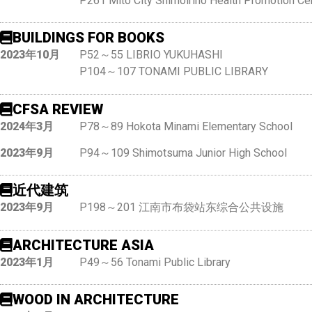
P261 Mito City Shimoirino Health Promotion Ce
BUILDINGS FOR BOOKS
2023年10月
P52～55 LIBRIO YUKUHASHI
P104～107 TONAMI PUBLIC LIBRARY
CFSA REVIEW
2024年3月
P78～89 Hokota Minami Elementary School
2023年9月
P94～109 Shimotsuma Junior High School
近代建筑
2023年9月
P198～201 江南市布袋站东综合公共设施
ARCHITECTURE ASIA
2023年1月
P49～56 Tonami Public Library
WOOD IN ARCHITECTURE