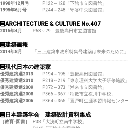
1998年12月号
P122～128「下館市立図書館」
1995年6月号
P244～248「守谷中央図書館」
ARCHITECTURE & CULTURE No.407
2015年4月
P68～79 豊後高田市立図書館
建築画報
2014年8月
「三上建築事務所特集号建築は未来のために
現代日本の建築家
優秀建築選2013
P194～195「豊後高田図書館」
優秀建築選2010
P218～219「東京理科大学大子研修施設
優秀建築選2009
P372～373「潮来市立図書館」
優秀建築選2008
P366～367「稲敷市立桜川中学校」
優秀建築選2006
P364～365「置戸町生涯学習情報センタ
日本建築学会 建築設計資料集成
［教育･図書］
P38「大洗町立南中学校」