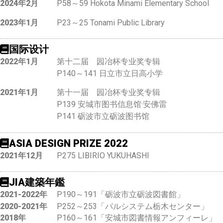
2024年2月
P58～59 Hokota Minami Elementary School
2023年1月
P23～25 Tonami Public Library
国际设计
2022年1月
第十二届 园冶杯专业奖专辑
P140～141 日立市立日高小学
2021年1月
第十一届 园冶杯专业奖专辑
P139 安城市图书信息馆·安佛雷
P141 砺波市立砺波图书馆
ASIA DESIGN PRIZE 2022
2021年12月
P275 LIBIRIO YUKUHASHI
JIA建築年鑑
2021-2022年
P190～191「砺波市立砺波図書館」
2020-2021年
P252～253「パルシステム栃木センター」
2018年
P160～161「安城市図書情報アンフィーレ」