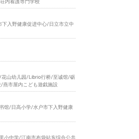
立荘内看護専門学校
户市下入野健康促进中心/日立市立中
幼儿园/Librio行桥/至诚馆/砺
校/燕市屋内こども遊戯施設
图书馆/日高小学/水户市下入野健康
立中里小中学/江南市布袋站东综合公共