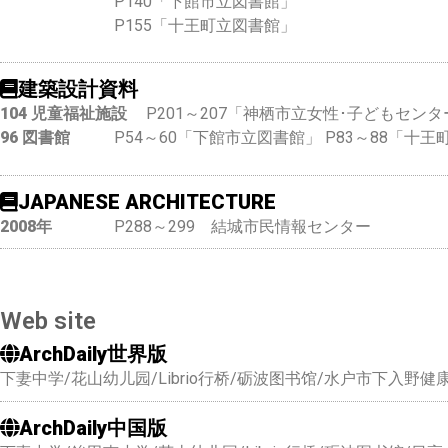
P140「下館市立図書館」
P155「十王町立図書館」
建築設計資料
104 児童福祉施設
P201～207「神栖市立女性･子どもセン
96 図書館
P54～60「下館市立図書館」 P83～88「十
JAPANESE ARCHITECTURE
2008年
P288～299 結城市民情報センター
Web site
ArchDaily世界版
下妻中学/花山幼儿园/Librio行桥/砺波图书馆/水户市下入
ArchDaily中国版