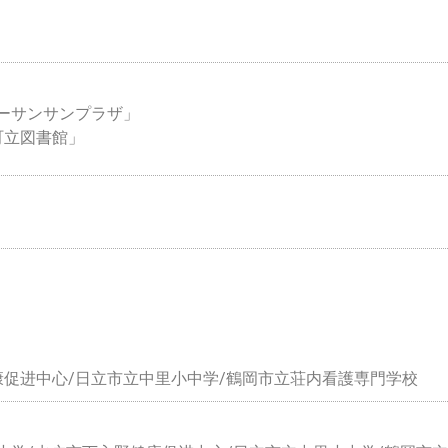
ターサンサンプラザ」
王町立図書館」
野健康促进中心/日立市立中里小中学/鶴岡市立荘内看護専門学校