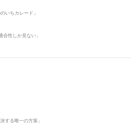
のいちカレード」
適合性しか見ない」
解決する唯一の方策」