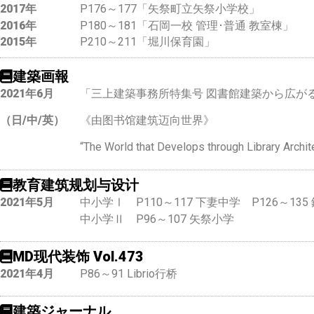
2017年
P176～177「矢祭町立矢祭小学校」
2016年
P180～181「石岡一校 管理･普通 教室棟」
2015年
P210～211「堀川保育園」
建築画報
2021年6月
「三上建築事務所特集号 図書館建築から広が
（日/中/英）
《由图书馆建筑迈向世界》
“The World that Develops through Library Archit
教育建筑规划与设计
2021年5月
中小学Ⅰ P110～117 下妻中学 P126～13
中小学Ⅱ P96～107 矢祭小学
MD现代装饰 Vol.473
2021年4月
P86～91 Librio行桥
建築ジャーナル