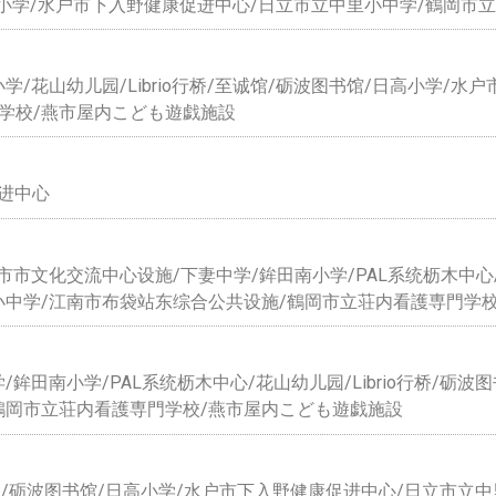
/日高小学/水户市下入野健康促进中心/日立市立中里小中学/鶴岡市
/花山幼儿园/Librio行桥/至诚馆/砺波图书馆/日高小学/水
学校/燕市屋内こども遊戯施設
促进中心
文化交流中心设施/下妻中学/鉾田南小学/PAL系统枥木中心/花山
小中学/江南市布袋站东综合公共设施/鶴岡市立荘内看護専門学
田南小学/PAL系统枥木中心/花山幼儿园/Librio行桥/砺波
鶴岡市立荘内看護専門学校/燕市屋内こども遊戯施設
io行桥/砺波图书馆/日高小学/水户市下入野健康促进中心/日立市