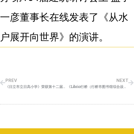
一彦董事长在线发表了《从水
户展开向世界》的演讲。
PREV
NEXT
《日立市立日高小学》荣获第十二届园冶杯国际建筑奖公共建筑类 【银奖】
《Librio行桥（行桥市图书馆综合设施）》荣获第十九届国际设计传媒奖 年度公共空间大奖【金奖】