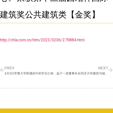
建筑奖公共建筑类【金奖】
http://chla.com.cn/htm/2023/0206/279884.html
PREV
NEXT
2月3日常磐大学附属高中的学生们来我司进行了职场体验学习。
益子一彦董事长在同济大学建筑与城市规划学院、科勒、Young Bird Plan共同举办的《同济大学科勒教席优秀作品展》上，参与了学生作品的评审活动。