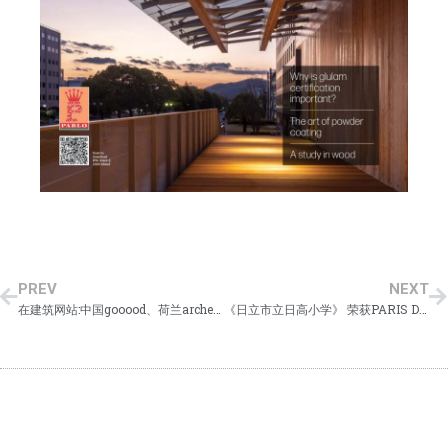
PREV
NEXT
在建筑网站:中国gooood、荷兰archello、美国Architizer、意大利archilovers上发表了作品《江南市布袋站东公共综合设施》。
《日立市立日高小学》 荣获PARIS DESIGN AWARDS 2024【WINNER】奖项，CEO益子一彦 于10月25日出席了在法国巴黎举行的颁奖典礼。