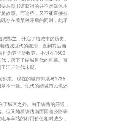
想要从图书馆获得的并不是媒体本
者是故事。而这些，又不能直接被
馆既存在着某种矛盾的同时，此矛
为结城郡主，开启了结城市的历史。
受着结城世代的统治，直到其后裔
吉作为养子所收养。不过在1600
取代，落下了结城世代的帷幕。百
到了江户时代末期。
设起来。现在的城市体系与1735
图基本一致。现代的结城市民也还
划在了城区之外。由于铁路的开通，
站。但又随着铁路南面国道公路等
此电车车站的利用价值相对减少，