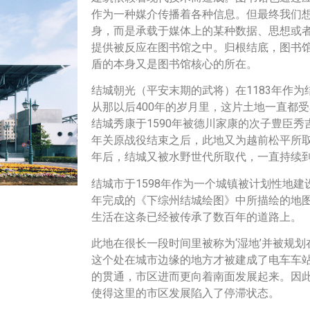
作为一种媒介传播着各种信息。但最终我们
身，而是承载于媒体上的某种数据、思想或
提供被反应在图书馆之中。归根结底，图书
盾的本身又是图书馆核心的所在。
结城朝光（平安末期的武将）在1183年作
从那以后400年的岁月里，这片土地一直都
结城秀康于1590年被德川家康的次子豊臣秀
年关原战役结束之后，此地又为越前松平所
年后，结城又被水野世代所取代，一直持续
结城市于1598年作为一个城镇被计划性地建
年完成的《下综州结城绘图》中所描绘的地
生活在这条已经被传承了数百年的道路上。
此地在很长一段时间里被称为‘湿地’并被规
这个处在城市边缘的地方才被建成了电车车
的贯通，市区进而更向着南面发展起来。因
使得这里的市区发展陷入了停滞状态。