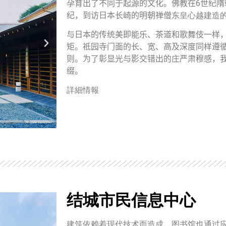
6
孕育出了不同于起源的文化。佛教在
世纪隋
纪，到访日本长崎的明朝禅僧
东皇心越
建造
与日本的传统美即能乐、茶道和歌舞伎一样
矩。祗园寺门面的长、宽、高及深度同样遵
则。为了彰显光与影交错出的庄严肃穆感，
缀。
詳細情報
结城市民信息中心
建筑依赖着现代技术而造成。图书馆也通过