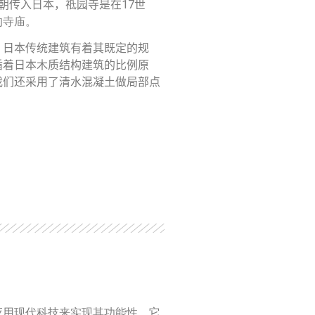
17
朝传入日本，祗园寺是在
世
的寺庙。
，日本传统建筑有着其既定的规
循着日本木质结构建筑的比例原
我们还采用了清水混凝土做局部点
应用现代科技来实现其功能性。它