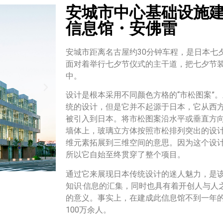
安城市中心基础设施建
信息馆・安佛雷
安城市距离名古屋约30分钟车程，是日本七
面对着举行七夕节仪式的主干道，把七夕节
中。
设计是根本采用不同颜色方格的“市松图案”
统的设计，但是它并不起源于日本，它从西方
被引入到日本。将市松图案沿水平或垂直方
墙体上，玻璃立方体按照市松排列突出的设
维元素拓展到三维空间的意思。因为这个设
所以它自始至终贯穿了整个项目。
通过它来展现日本传统设计的迷人魅力，是
知识·信息的汇集，同时也具有着开创人与人
的意义。事实上，在建成此信息馆不到一年
100万余人。